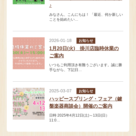
♪
みなさん、こんにちは！ 「最近、何か新しい
ことを始めたい…
2026-01-18
お知らせ
1月20日(火) 掛川店臨時休業の
ご案内
いつもご利用頂き有難うございます。誠に勝
手ながら、下記日…
2025-03-07
お知らせ
ハッピースプリング・フェア（鍵
盤楽器商談会）開催のご案内
日時 2025年4月12日(土)～13日(日）
11:0…