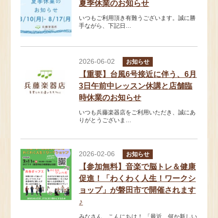
夏季休業のお知らせ
いつもご利用頂き有難うございます。誠に勝
手ながら、下記日…
2026-06-02
お知らせ
【重要】台風6号接近に伴う、6月
3日午前中レッスン休講と店舗臨
時休業のお知らせ
いつも兵藤楽器店をご利用いただき、誠にあ
りがとうございま…
2026-02-06
お知らせ
【参加無料】音楽で脳トレ＆健康
促進！「わくわく人生！ワークシ
ョップ」が磐田市で開催されます
♪
みなさん、こんにちは！ 「最近、何か新しい