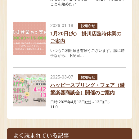
ことを始めたい…
2026-01-18
お知らせ
1月20日(火) 掛川店臨時休業の
ご案内
いつもご利用頂き有難うございます。誠に勝
手ながら、下記日…
2025-03-07
お知らせ
ハッピースプリング・フェア（鍵
盤楽器商談会）開催のご案内
日時 2025年4月12日(土)～13日(日）
11:0…
よく読まれている記事